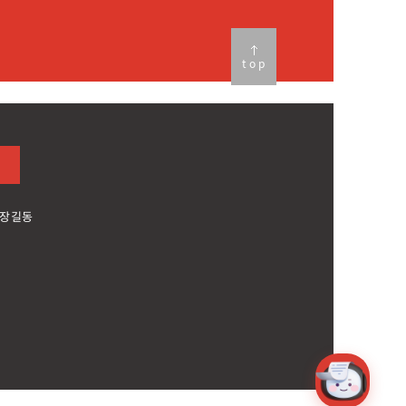
top
 장길동