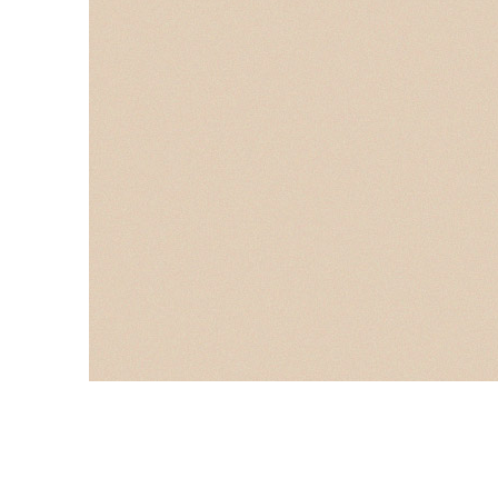
여
당신의
응원합
BIZZLE