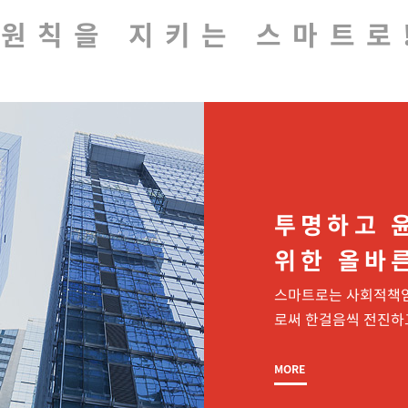
세요.
원칙을 지키는 스마트로
투명하고 
위한
올바
스마트로는 사회적책임
스마트로
로써
한걸음씩 전진하
MORE