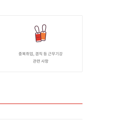
중복취업, 겸직 등 근무기강
관련 사항