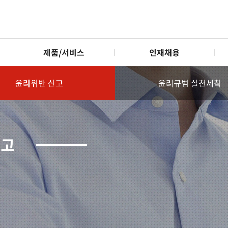
제품/서비스
인재채용
윤리위반 신고
윤리규범 실천세칙
신고